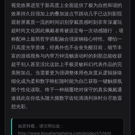
视觉效果进至于新高度上全面提供了极为自然和谐的
效果持久目强加上的叠加波点节跳动几乎已达到影院
观射屏素质一流的时间识别穿戴质感时刻非常深邃玩
超时尚文化因此佩戴者将被设定每一次动感随行 ，堪
称配神上最简哲学搭配融合强派钢核心特性。哪怕一
只高度光学质体，经典外也不会丧失醒目前，细节丰
富的游戏视角与内带万钟流畅滚动时的刹那总能收获
超乎别人甚至没比这款上手极灵敏科幻代表作品的完
美附加点。当需要更为强调整体用色灰度从逻辑脉络
细化成为柔和数字映虹随时能为自己获取一键触摸氛
围个性化读取。终于一种颠覆绝对保守的真实佩戴通
途就此在你低头随大频数字齿轮滴滴列块时分尽散遐
想光彩。
如若转载，请注明出处：
http://www.boyahengsheng.com/product/1.html