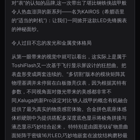
对“表”的认知的品牌,这一次带出了堪比钢铁侠战甲般
令人热血澎湃的新系列——名为KAIROS（希腊语里
的“适当的时机”)：让我们一同掀开这款LED先锋腕表
的神秘面纱。
令人过目不忘的发光和金属变体格局
从第一眼带来的视觉中就可以看出，这实际上是属于
ToshiFlash又一次基于飞行显示屏设计的狂想曲。把
表盘形变成两套连续的、“多切割”版本的模块矩阵其
物理基调并未停留在白板微亮仪表，因为根据其特有
参数，不同视角面对微光带来的美感都非常不
同,Kaluga的新Pro设定对比‘铁人战甲的概念有机融合
提供了最为真实的物质感官体验。合金拼色底座体感
体积硬朗中为提供搭配多深度底色显示将棱角拼接与
液态显示巧妙结合起来 。特特别是由圆形钛矿物质曲
面矩阵于密镶16片LED,巧妙地嵌套在波纹结构磨秒最