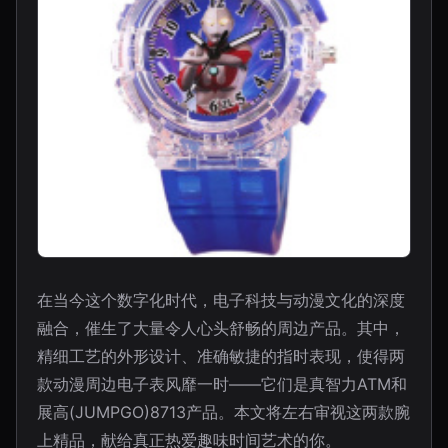
在当今这个数字化时代，电子科技与动漫文化的深度
融合，催生了大量令人心头舒畅的周边产品。其中，
精细工艺的外形设计、准确敏捷的指时表现，使得两
款动漫周边电子表风靡一时——它们是真智力ATM和
展高(JUMPGO)8713产品。本文将左右审视这两款腕
上精品，献给真正热爱趣味时间艺术的你。